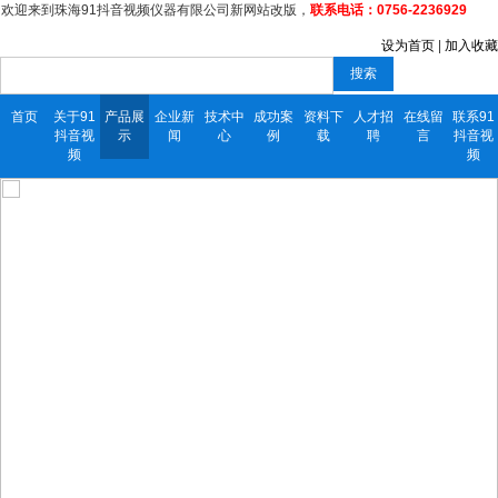
欢迎来到珠海91抖音视频仪器有限公司新网站改版，
联系电话：0756-2236929
设为首页
|
加入收藏
搜索
首页
关于91
产品展
企业新
技术中
成功案
资料下
人才招
在线留
联系91
抖音视
示
闻
心
例
载
聘
言
抖音视
频
频