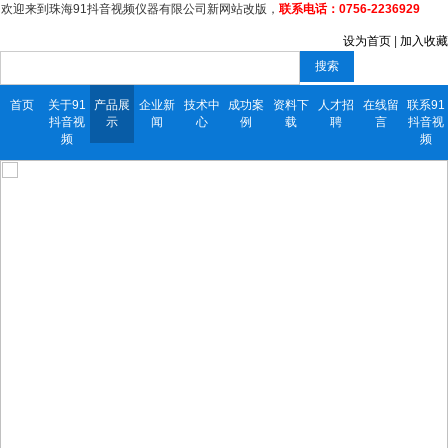
欢迎来到珠海91抖音视频仪器有限公司新网站改版，
联系电话：0756-2236929
设为首页
|
加入收藏
搜索
首页
关于91
产品展
企业新
技术中
成功案
资料下
人才招
在线留
联系91
抖音视
示
闻
心
例
载
聘
言
抖音视
频
频