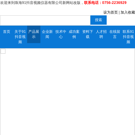
欢迎来到珠海91抖音视频仪器有限公司新网站改版，
联系电话：0756-2236929
设为首页
|
加入收藏
搜索
首页
关于91
产品展
企业新
技术中
成功案
资料下
人才招
在线留
联系91
抖音视
示
闻
心
例
载
聘
言
抖音视
频
频