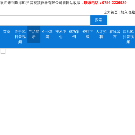
欢迎来到珠海91抖音视频仪器有限公司新网站改版，
联系电话：0756-2236929
设为首页
|
加入收藏
搜索
首页
关于91
产品展
企业新
技术中
成功案
资料下
人才招
在线留
联系91
抖音视
示
闻
心
例
载
聘
言
抖音视
频
频