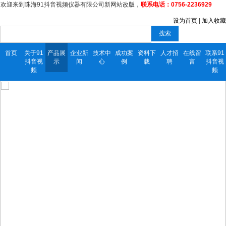
欢迎来到珠海91抖音视频仪器有限公司新网站改版，
联系电话：0756-2236929
设为首页
|
加入收藏
搜索
首页
关于91
产品展
企业新
技术中
成功案
资料下
人才招
在线留
联系91
抖音视
示
闻
心
例
载
聘
言
抖音视
频
频