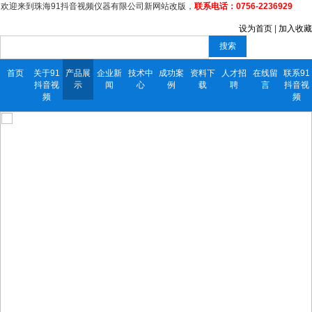
欢迎来到珠海91抖音视频仪器有限公司新网站改版，
联系电话：0756-2236929
设为首页
|
加入收藏
搜索
首页
关于91
产品展
企业新
技术中
成功案
资料下
人才招
在线留
联系91
抖音视
示
闻
心
例
载
聘
言
抖音视
频
频